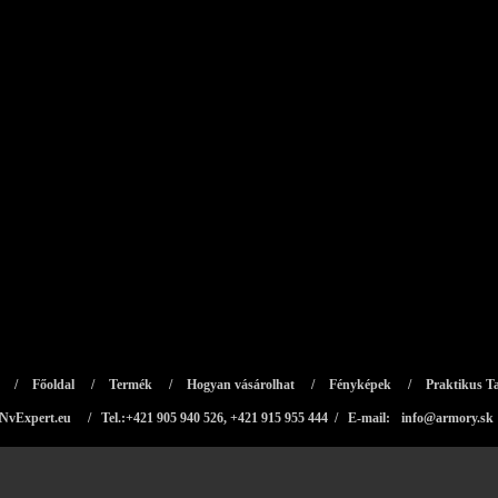
/
Főoldal
/
Termék
/
Hogyan vásárolhat
/
Fényképek
/
Praktikus Ta
NvExpert.eu
/ Tel.:+421 905 940 526, +421 915 955 444 / E-mail:
info@armory.sk