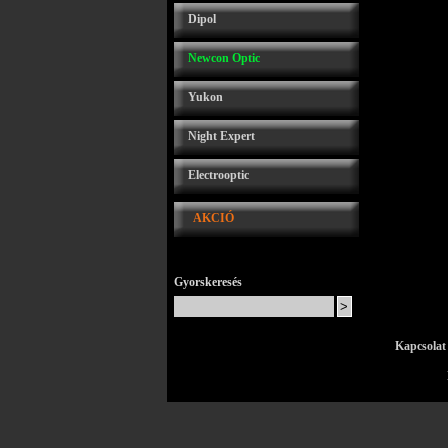
Dipol
Newcon Optic
Yukon
Night Expert
Electrooptic
AKCIÓ
Gyorskeresés
Kapcsolat