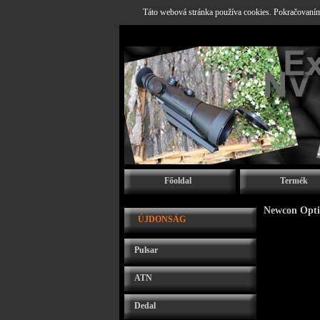
Táto webová stránka používa cookies. Pokračovaním 
Főoldal
Termék
Newcon Opti
ÚJDONSÁG
Pulsar
ATN
Dedal