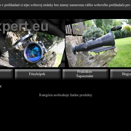
v prehliadaní si tejto webovej stránky bez zmeny nastavenia vášho webového prehliadača pre 
Praktikus
Fényképek
Hogya
Tapasztalat
c
Kategória neobsahuje žiadne produkty.