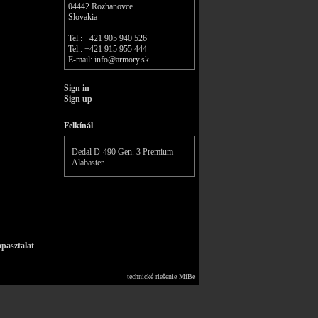
04442 Rozhanovce
Slovakia
Tel.: +421 905 940 526
Tel.: +421 915 955 444
E-mail:
info@armory.sk
Sign in
Sign up
Felkínál
Dedal D-490 Gen. 3 Premium
Alabaster
pasztalat
technické riešenie
MiBe