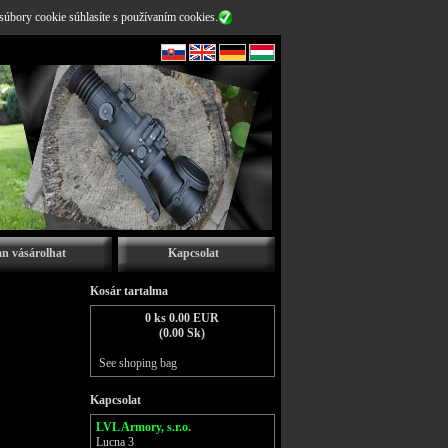
súbory cookie súhlasíte s používaním cookies.
n vásárolhat
Kapcsolat
Kosár tartalma
0 ks 0.00 EUR
(0.00 Sk)
See shoping bag
Kapcsolat
LVL Armory, s.r.o.
Lucna 3