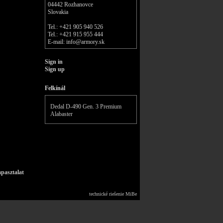
04442 Rozhanovce
Slovakia
Tel.: +421 905 940 526
Tel.: +421 915 955 444
E-mail:
info@armory.sk
Sign in
Sign up
Felkínál
Dedal D-490 Gen. 3 Premium
Alabaster
pasztalat
technické riešenie
MiBe