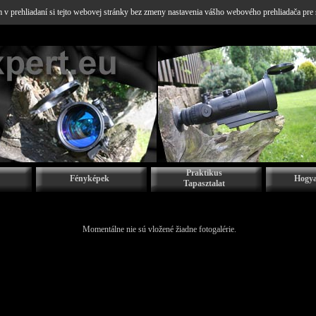
v prehliadaní si tejto webovej stránky bez zmeny nastavenia vášho webového prehliadača pre 
Praktikus
Fényképek
Hogya
Tapasztalat
Momentálne nie sú vložené žiadne fotogalérie.