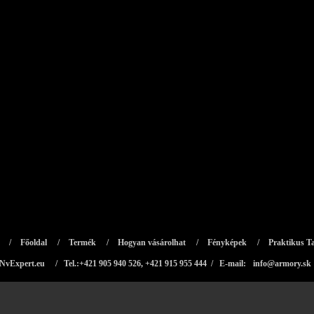
/
Főoldal
/
Termék
/
Hogyan vásárolhat
/
Fényképek
/
Praktikus Ta
NvExpert.eu
/ Tel.:+421 905 940 526, +421 915 955 444 / E-mail:
info@armory.sk