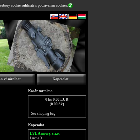
súbory cookie súhlasíte s používaním cookies.
n vásárolhat
Kapcsolat
Kosár tartalma
0 ks 0.00 EUR
(0.00 Sk)
See shoping bag
Kapcsolat
LVL Armory, s.r.o.
Lucna 3