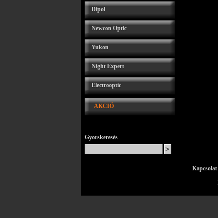
Dipol
Newcon Optic
Yukon
Night Expert
Electrooptic
AKCIÓ
Gyorskeresés
Kapcsolat