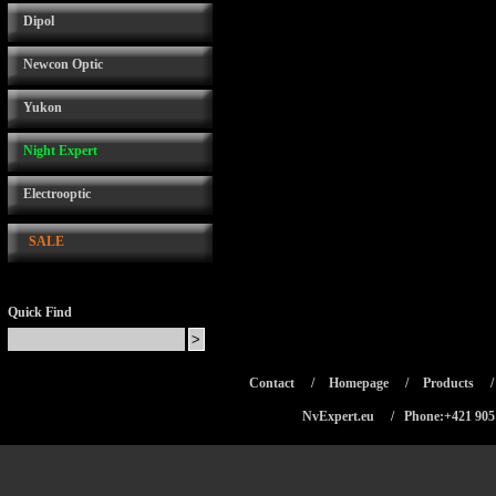
Dipol
Newcon Optic
Yukon
Night Expert
Electrooptic
SALE
Quick Find
Contact
/
Homepage
/
Products
NvExpert.eu
/ Phone:+421 905 