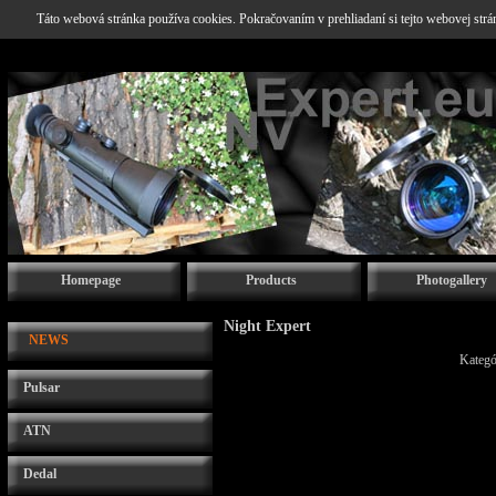
Táto webová stránka používa cookies. Pokračovaním v prehliadaní si tejto webovej str
Homepage
Products
Photogallery
Night Expert
NEWS
Kategó
Pulsar
ATN
Dedal